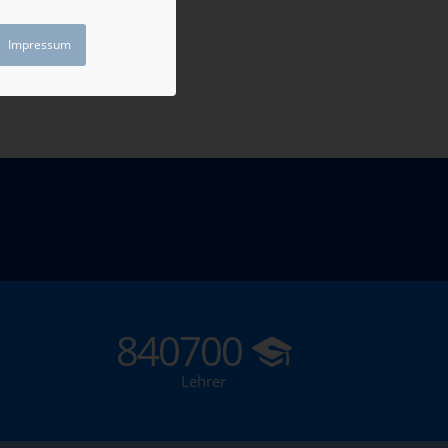
Impressum
840700
Lehrer