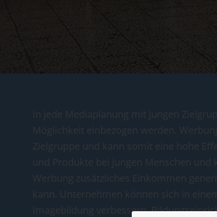
In jede Mediaplanung mit jungen Zielgr
Möglichkeit einbezogen werden. Werbung i
Zielgruppe und kann somit eine hohe Eff
und Produkte bei jungen Menschen und 
Werbung zusätzliches Einkommen generie
kann. Unternehmen können sich in einem p
Imagebildung verbessern. Bildungseinrich