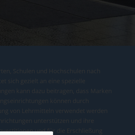
rten, Schulen und Hochschulen nach
 sich gezielt an eine spezielle
tungen kann dazu beitragen, dass Marken
ungseinrichtungen können durch
rung von Lehrmitteln verwendet werden
nrichtungen unterstützen und ihre
nvestitionen und für die Erschließung