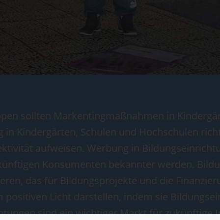
uppen sollten Markentingmaßnahmen in Kindergä
n Kindergärten, Schulen und Hochschulen richtet
ektivität aufweisen. Werbung in Bildungseinrich
künftigen Konsumenten bekannter werden. Bild
ren, das für Bildungsprojekte und die Finanzie
ositiven Licht darstellen, indem sie Bildungsei
tungen sind ein wichtiger Markt für zukünftige I