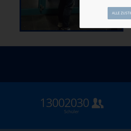
ALLE ZUST
13002030
Schüler