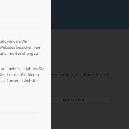
ellt werden. Wir
 Websites besuchen, wie
 und Ihre Beziehung zu
, um mehr zu erfahren. Sie
re Partner aufbereitet. Gerne senden wir Ihnen Muster
ie, dass das Blockieren
ng auf unseren Websites
WEITERLESEN