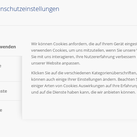
agen, potenzielle Mitarbeiter zu rekrutieren.
nschutzeinstellungen
Wir können Cookies anfordern, die auf Ihrem Gerät eingest
rwenden
NEUE MATERIALIEN
verwenden Cookies, um uns mitzuteilen, wenn Sie unsere
Sie mit uns interagieren, Ihre Nutzererfahrung verbessern
unserer Website anpassen.
e
/
29. APRIL 2026
VON
WEBMASTER
Klicken Sie auf die verschiedenen Kategorienüberschriften
Wir haben wieder eine Reihe neuer Materialien für unse
können auch einige Ihrer Einstellungen ändern. Beachten S
einiger Arten von Cookies Auswirkungen auf Ihre Erfahru
und Beispiele zu.
nste
und auf die Dienste haben kann, die wir anbieten können.
e