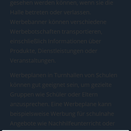
gesehen werden können, wenn sie die
Halle betreten oder verlassen.
Werbebanner können verschiedene
Werbebotschaften transportieren,
einschließlich Informationen über
Produkte, Dienstleistungen oder
Veranstaltungen.
Werbeplanen in Turnhallen von Schulen
können gut geeignet sein, um gezielte
Gruppen wie Schüler oder Eltern
anzusprechen. Eine Werbeplane kann
beispielsweise Werbung für schulnahe
Angebote wie Nachhilfeunterricht oder