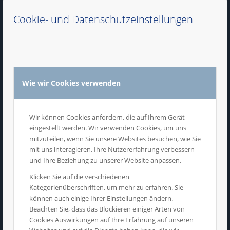
sportliche Aktivitäten machen. Darüber
Cookie- und Datenschutzeinstellungen
hinaus kann sie auch die
Aufmerksamkeit von Unternehmen oder
Organisationen erregen, die an der
Zusammenarbeit mit Schulen
Wie wir Cookies verwenden
interessiert sind. Werbeplanen in
Turnhallen von Schulen sind auch oft
Wir können Cookies anfordern, die auf Ihrem Gerät
preisgünstiger als Werbespots im
eingestellt werden. Wir verwenden Cookies, um uns
Fernsehen oder in Zeitschriften, was sie
mitzuteilen, wenn Sie unsere Websites besuchen, wie Sie
mit uns interagieren, Ihre Nutzererfahrung verbessern
zu einer lohnenswerten Investition für
und Ihre Beziehung zu unserer Website anpassen.
kleinere Unternehmen und
Klicken Sie auf die verschiedenen
Organisationen macht.
Kategorienüberschriften, um mehr zu erfahren. Sie
können auch einige Ihrer Einstellungen ändern.
Beachten Sie, dass das Blockieren einiger Arten von
Cookies Auswirkungen auf Ihre Erfahrung auf unseren