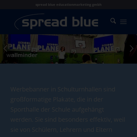
spread blue educationmarketing gmbh
1
2
3
4
Werbebanner in Schulturnhallen sind
großformatige Plakate, die in der
Sporthalle der Schule aufgehängt
werden. Sie sind besonders effektiv, weil
sie von Schülern, Lehrern und Eltern