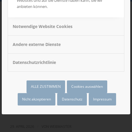
Websites und auf die Dienste haben kann, die wir
anbieten können.
Notwendige Website Cookies
Andere externe Dienste
Datenschutzrichtlinie
ALLE ZUSTIMMEN
Cookies auswählen
1
2
3
Nicht akzeptieren
Datenschutz
Impressum
NEUE MATERIALIEN
/
29. APRIL 2026
VON
WEBMASTER